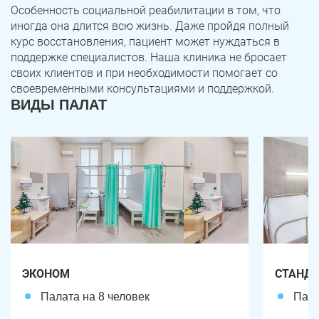
Особенность социальной реабилитации в том, что
иногда она длится всю жизнь. Даже пройдя полный
курс восстановления, пациент может нуждаться в
поддержке специалистов. Наша клиника не бросает
своих клиентов и при необходимости помогает со
своевременными консультациями и поддержкой.
ВИДЫ ПАЛАТ
ЗАДАТЬ ВОПРОС
Касли
Роза
ПОЛУЧИТЬ ПОМОЩЬ
ПОЛУЧИТЬ ПОМОЩЬ
ПОЛУЧИТЬ ПОМОЩЬ
Челябинск
Сим
Красногорский
Нязепетровск
ЭКОНОМ
СТАНД
Первомайский
Карабаш
Палата на 8 человек
Пала