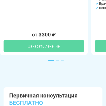
Вра
Кон
от 3300 ₽
Заказать лечение
Первичная консультация
БЕСПЛАТНО