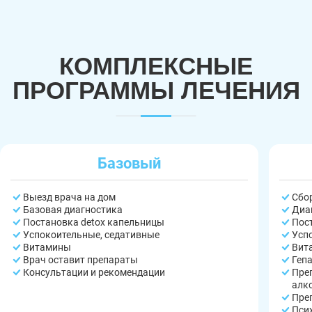
КОМПЛЕКСНЫЕ
ПРОГРАММЫ ЛЕЧЕНИЯ
Базовый
Выезд врача на дом
Сбо
Базовая диагностика
Диа
Постановка detox капельницы
Пос
Успокоительные, седативные
Усп
Витамины
Вит
Врач оставит препараты
Геп
Консультации и рекомендации
Пре
алк
Пре
Пси