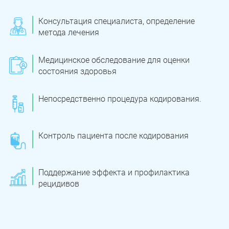
Консультация специалиста, определение
метода лечения
Медицинское обследование для оценки
состояния здоровья
Непосредственно процедура кодирования.
ЗАДАТЬ ВОПРОС
Контроль пациента после кодирования
Касли
Роза
ПОЛУЧИТЬ ПОМОЩЬ
ПОЛУЧИТЬ ПОМОЩЬ
ПОЛУЧИТЬ ПОМОЩЬ
Челябинск
Сим
Поддержание эффекта и профилактика
рецидивов
Красногорский
Нязепетровск
Первомайский
Карабаш