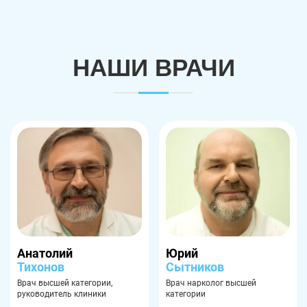
Троицк
Озерск
Копейск
Миасс
НАШИ ВРАЧИ
Златоуст
Магнитогорск
Анатолий
Юрий
Тихонов
Сытников
Врач высшей категории,
Врач нарколог высшей
руководитель клиники
категории