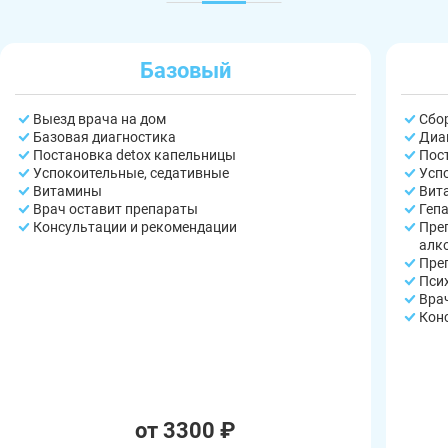
Базовый
Выезд врача на дом
Сбо
Базовая диагностика
Диа
Постановка detox капельницы
Пос
Успокоительные, седативные
Усп
Витамины
Вит
Врач оставит препараты
Геп
Консультации и рекомендации
Пре
алк
Пре
Пси
Вра
Кон
от 3300 ₽