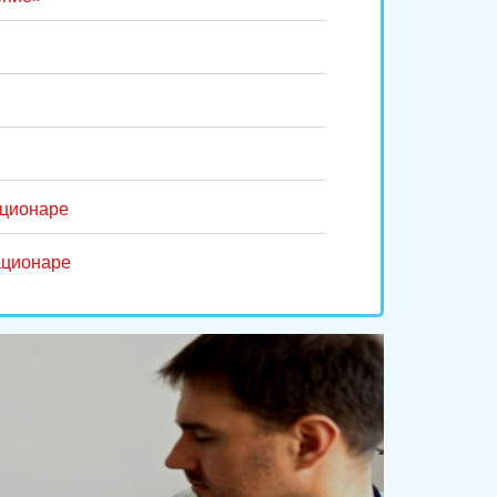
ационаре
ационаре