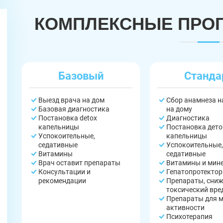
КОМПЛЕКСНЫЕ ПРО
Базовый
Станда
Выезд врача на дом
Сбор анамнеза 
Базовая диагностика
на дому
Постановка detox
Диагностика
капельницы
Постановка дето
Успокоительные,
капельницы
седативные
Успокоительные,
Витамины
седативные
Врач оставит препараты
Витамины и мин
Консультации и
Гепатопротекто
рекомендации
Препараты, сни
токсический вре
Препараты для 
активности
Психотерапия