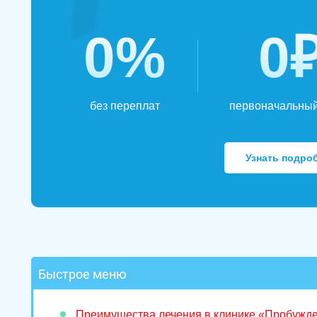
0%
0
без переплат
первоначальный
Узнать подро
Быстрое меню
Преимущества лечения в клинике «Пробужд