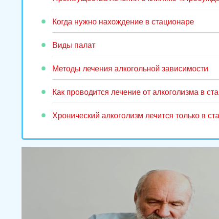
Когда нужно нахождение в стационаре
Виды палат
Методы лечения алкогольной зависимости
Как проводится лечение от алкоголизма в ст
Хронический алкоголизм лечится только в ст