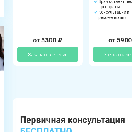
Врач оставит не
препараты
Консультации и
рекомендации
от 3300 ₽
от 5900
Заказать лечение
Заказать ле
ЗАДАТЬ ВОПРОС
Касли
Роза
Челябинск
ПОЛУЧИТЬ ПОМОЩЬ
ПОЛУЧИТЬ ПОМОЩЬ
ПОЛУЧИТЬ ПОМОЩЬ
Сим
Красногорский
Нязепетровск
Первомайский
Карабаш
Юрюзань
Первичная консультация
Верхнеуральск
Локомотивный
Миньяр
БЕСПЛАТНО