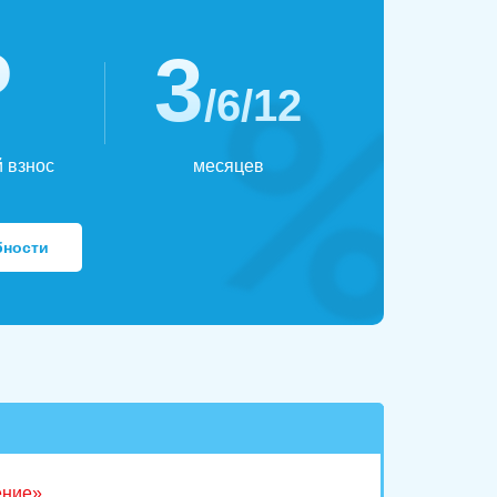
₽
3
/6/12
 взнос
месяцев
бности
ение»