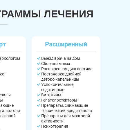
ГРАММЫ ЛЕЧЕНИЯ
рт
Расширенный
наркологом
Выезд врача на дом
Сбор анамнеза
Расширенная диагностика
кс-
Постановка двойной
детокс-капельницы
Успокоительные,
седативные
ералы
Витамины
ры
Гепатопротекторы
жающие
Препараты, снижающие
д алкоголя
токсический вред этанола
мозговой
Препараты для мозговой
активности
Психотерапия